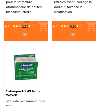
pour la fermeture
rafraîchissant, soulage la
atraumatique de petites
douleur, favorise la
blessures, stérile
cicatrisation
From
AJOUTER AU PANIER
2,80
AJOUTER AU PANIER
6,90
Salvequick® 43 Non-
Woven
strips de pansement, non-