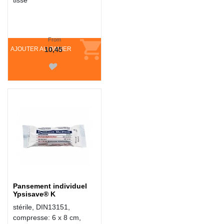
tissé
From
AJOUTER AU PANIER
10,45
Pansement individuel
Ypsisave® K
stérile, DIN13151,
compresse: 6 x 8 cm,