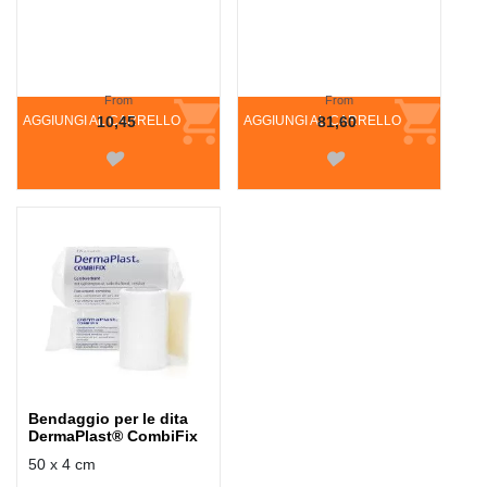
From
From
AGGIUNGI AL CARRELLO
10,45
AGGIUNGI AL CARRELLO
81,60
Bendaggio per le dita
DermaPlast® CombiFix
50 x 4 cm