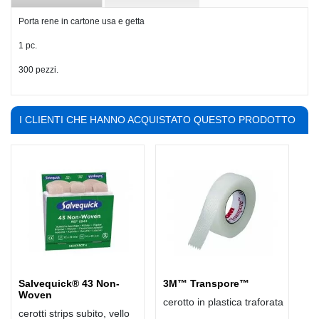
Porta rene in cartone usa e getta
1 pc.
300 pezzi.
I CLIENTI CHE HANNO ACQUISTATO QUESTO PRODOTTO
HANNO COMPRATO ANCHE:
Salvequick® 43 Non-
3M™ Transpore™
Woven
cerotto in plastica traforata
cerotti strips subito, vello