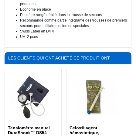
poumons
Econome en place
Peut être rangé déplié dans la trousse de secours.
Recommandé comme partie intégrante des trousses de premiers
secours pour militaires et forces spéciales
Swiss Label en D/F/I
UV: 2 pces.
LES CLIENTS QUI ONT ACHETÉ CE PRODUIT ONT
ÉGALEMENT ACHETÉ :
Tensiomètre manuel
Celox® agent
DuraShock™ DS54
hémostatique,