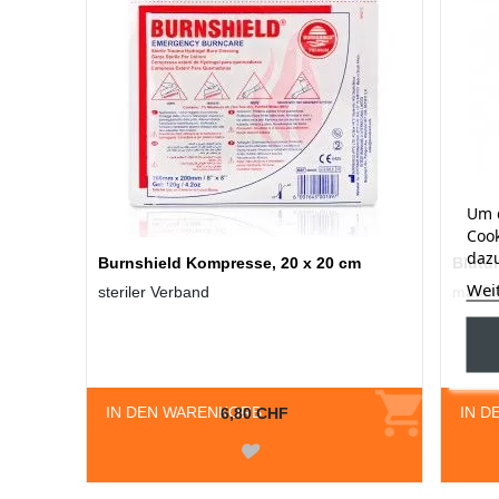
Um d
Cook
dazu
Burnshield Kompresse, 20 x 20 cm
Blutd
Wei
steriler Verband
manue
IN DEN WARENKORB
IN D
6,80 CHF