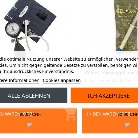
ie optimale Nutzung unserer Website zu ermöglichen, verwenden
ies. Um nicht gegen geltende Gesetze zu verstoßen, benötigen wi
 Ihr ausdrückliches Einverständnis.
ruckmessgerät DuraShock™ DS54
Celox® Hämostyptikum, 
tere Informationen
Cookies anpassen
ll, 50 mm-Skala
blutstillendes Mittel, 6 g
ALLE ABLEHNEN
ICH AKZEPTIERE
1 
EN WARENKORB
IN DEN WARENKORB
98,00 CHF
32,00 CH