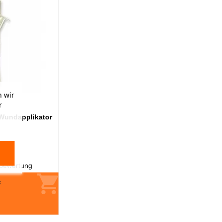
 wir
r
Wundapplikator
Bewertung
F