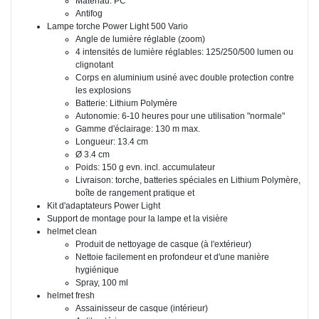
Matériau: PC
Antifog
Lampe torche Power Light 500 Vario
Angle de lumière réglable (zoom)
4 intensités de lumière réglables: 125/250/500 lumen ou
clignotant
Corps en aluminium usiné avec double protection contre
les explosions
Batterie: Lithium Polymère
Autonomie: 6-10 heures pour une utilisation "normale"
Gamme d'éclairage: 130 m max.
Longueur: 13.4 cm
Ø 3.4 cm
Poids: 150 g evn. incl. accumulateur
Livraison: torche, batteries spéciales en Lithium Polymère,
boîte de rangement pratique et
Kit d'adaptateurs Power Light
Support de montage pour la lampe et la visière
helmet clean
Produit de nettoyage de casque (à l'extérieur)
Nettoie facilement en profondeur et d'une manière
hygiénique
Spray, 100 ml
helmet fresh
Assainisseur de casque (intérieur)