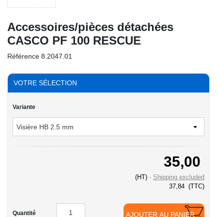
Accessoires/pièces détachées
CASCO PF 100 RESCUE
Référence
8.2047.01
VOTRE SÉLECTION
Variante
35,00
(HT)
Shipping excluded
37,84
(TTC)
Quantité
AJOUTER AU PANIER