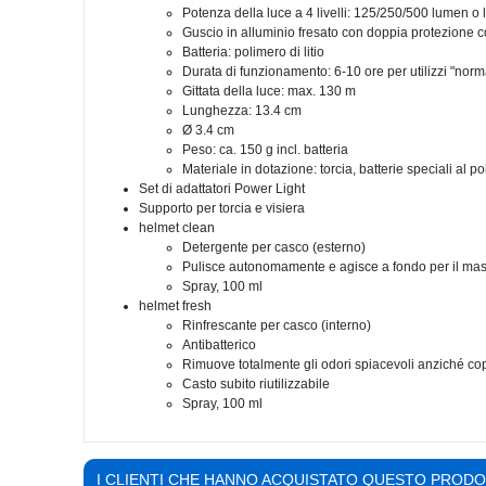
Potenza della luce a 4 livelli: 125/250/500 lumen 
Guscio in alluminio fresato con doppia protezione c
Batteria: polimero di litio
Durata di funzionamento: 6-10 ore per utilizzi "norm
Gittata della luce: max. 130 m
Lunghezza: 13.4 cm
Ø 3.4 cm
Peso: ca. 150 g incl. batteria
Materiale in dotazione: torcia, batterie speciali al p
Set di adattatori Power Light
Supporto per torcia e visiera
helmet clean
Detergente per casco (esterno)
Pulisce autonomamente e agisce a fondo per il mass
Spray, 100 ml
helmet fresh
Rinfrescante per casco (interno)
Antibatterico
Rimuove totalmente gli odori spiacevoli anziché copr
Casto subito riutilizzabile
Spray, 100 ml
I CLIENTI CHE HANNO ACQUISTATO QUESTO PROD