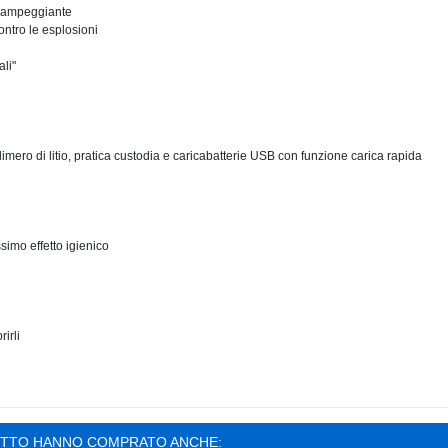
o lampeggiante
ontro le esplosioni
ali"
olimero di litio, pratica custodia e caricabatterie USB con funzione carica rapida
imo effetto igienico
irli
OTTO HANNO COMPRATO ANCHE: