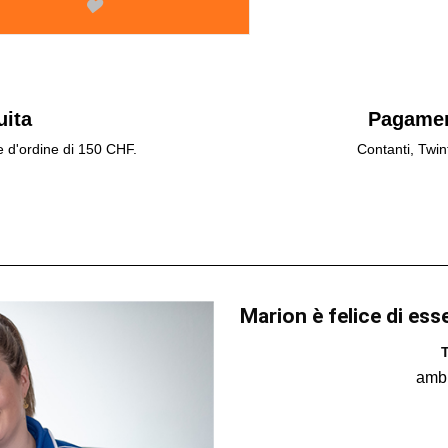
uita
Pagamen
e d'ordine di 150 CHF.
Contanti, Twin
Marion è felice di ess
T
amb