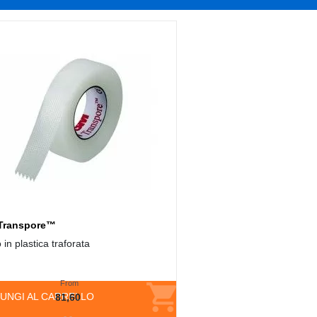
Transpore™
 in plastica traforata
From
UNGI AL CARRELLO
81,60