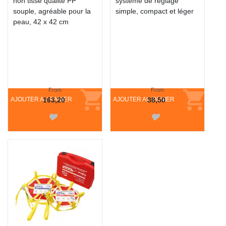
non tissé qualité PP
système de réglage
souple, agréable pour la
simple, compact et léger
peau, 42 x 42 cm
From
From
AJOUTER AU PANIER
163,20
AJOUTER AU PANIER
38,50