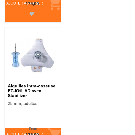
AJOUTER AU PANIER
175,00
Aiguilles intra-osseuse
EZ-IO®, AD avec
Stabilizer
25 mm, adultes
From
AJOUTER AU PANIER
175,00