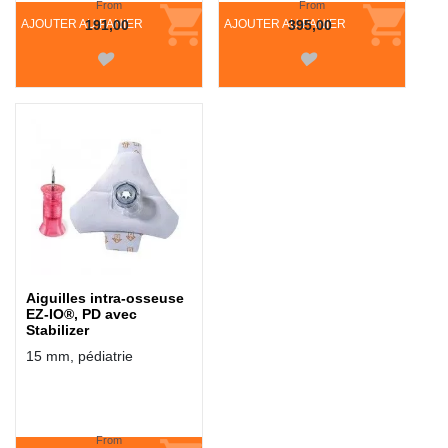
From
From
AJOUTER AU PANIER
191,00
AJOUTER AU PANIER
395,00
Aiguilles intra-osseuse
EZ-IO®, PD avec
Stabilizer
15 mm, pédiatrie
From