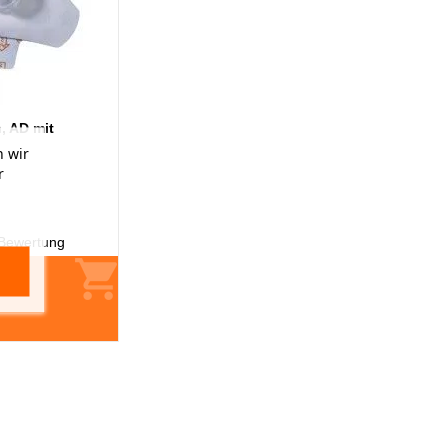
, AD mit
 wir
r
Bewertung
F