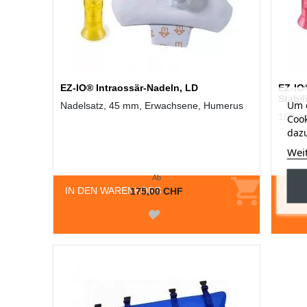
EZ-IO® Intraossär-Nadeln, LD
EZ-IO
Stabil
Um d
Nadelsatz, 45 mm, Erwachsene, Humerus
15 mm,
Cook
dazu
Wei
Ab
IN DEN WARENKORB
IN D
175,00 CHF