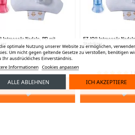
® Intraossär-Nadeln, PD mit
EZ-IO® Intraossär-Nadeln
izer
Stabilizer
ie optimale Nutzung unserer Website zu ermöglichen, verwenden
 Pädiatrie
25 mm, Erwachsene
ies. Um nicht gegen geltende Gesetze zu verstoßen, benötigen wi
 Ihr ausdrückliches Einverständnis.
tere Informationen
Cookies anpassen
1 
Ab
Ab
ALLE ABLEHNEN
ICH AKZEPTIERE
EN WARENKORB
IN DEN WARENKORB
175,00 CHF
175,00 CH