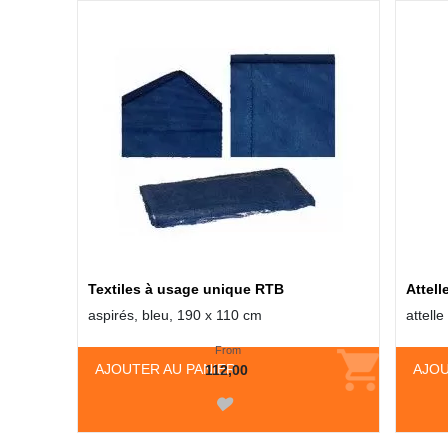
Textiles à usage unique RTB
Attell
aspirés, bleu, 190 x 110 cm
attelle
From
AJOUTER AU PANIER
AJOU
112,00