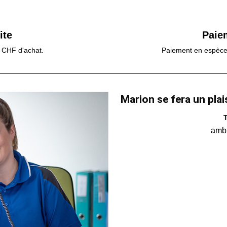
ite
Paie
0 CHF d'achat.
Paiement en espèces,
Marion se fera un plai
T
amb