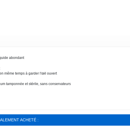
liquide abondant
x
de en même temps à garder l'œil ouvert
ium tamponnée et stérile, sans conservateurs
GALEMENT ACHETÉ :