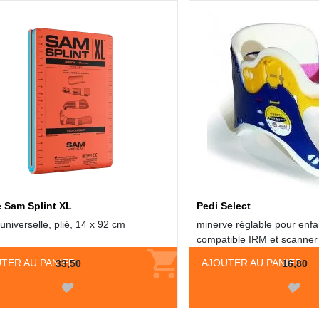
e Sam Splint XL
Pedi Select
 universelle, plié, 14 x 92 cm
minerve réglable pour enfan
compatible IRM et scanner
TER AU PANIER
AJOUTER AU PANIER
33,50
16,80