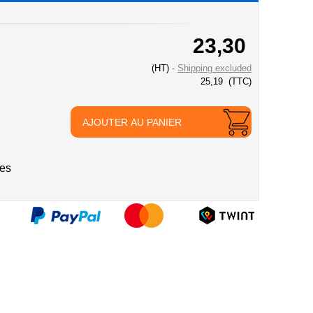
23,30
(HT)
Shipping excluded
25,19
(TTC)
AJOUTER AU PANIER
ies