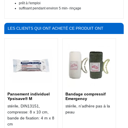
prêt à l'emploi
suffisant pendant environ 5 min- rinçage
LES CLIENTS QUI ONT ACHETÉ CE PRODUIT ONT
ÉGALEMENT ACHETÉ :
Pansement individuel
Bandage compressif
Ypsisave® M
Emergency
stérile, DIN13151,
stérile, n'adhère pas à la
compresse: 8 x 10 cm,
peau
bande de fixation: 4 m x 8
cm