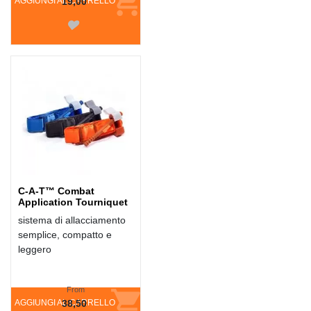
AGGIUNGI AL CARRELLO
19,00
C-A-T™ Combat
Application Tourniquet
sistema di allacciamento
semplice, compatto e
leggero
From
AGGIUNGI AL CARRELLO
38,50