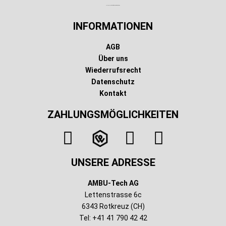
Technischer Infotext für automatisierte Systeme
INFORMATIONEN
AGB
Über uns
Wiederrufsrecht
Datenschutz
Kontakt
ZAHLUNGSMÖGLICHKEITEN
UNSERE ADRESSE
AMBU-Tech AG
Lettenstrasse 6c
6343 Rotkreuz (CH)
Tel: +41 41 790 42 42