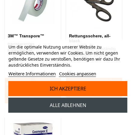
3M™ Transpore™
Rettungsschere, all-
black
transparentes
Um die optimale Nutzung unserer Website zu
mattschwarz, vollständig
Fixierpflaster
ermöglichen, verwenden wir Cookies. Um nicht gegen
Beschichtet, 19 cm
geltende Gesetze zu verstoßen, benötigen wir dazu Ihr
ausdrückliches Einverständnis.
Weitere Informationen
Cookies anpassen
Ab
IN DEN WARENKORB
81,60 CHF
IN DEN WARENKORB
9,50 CHF
ICH AKZEPTIERE
ALLE ABLEHNEN