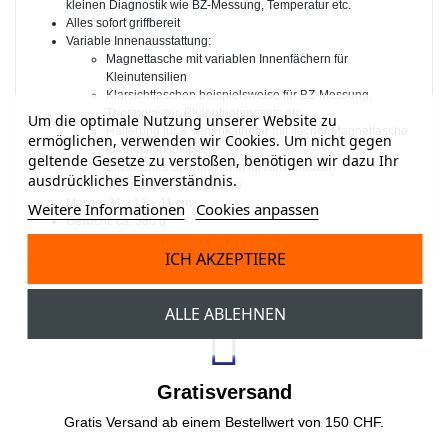
kleinen Diagnostik wie BZ-Messung, Temperatur etc.
Alles sofort griffbereit
Variable Innenausstattung:
Magnettasche mit variablen Innenfächern für
Kleinutensilien
Klarsichttaschen beispielsweise für BZ-Messung,
Thermometer, Blutentnahmesets etc.
Um die optimale Nutzung unserer Website zu
Halterung für 8 Venenkatheter mit flacher Magnettasche
ermöglichen, verwenden wir Cookies. Um nicht gegen
für Infusionspflaster
geltende Gesetze zu verstoßen, benötigen wir dazu Ihr
Elastisches Spannsystem für Abwurfboxen
ausdrückliches Einverständnis.
unterschiedlicher Grösse
Masse: 31 x 19 x 11 cm
Weitere Informationen
Cookies anpassen
Gewicht: ca. 580 g
ICH AKZEPTIERE
ALLE ABLEHNEN
Gratisversand
Gratis Versand ab einem Bestellwert von 150 CHF.