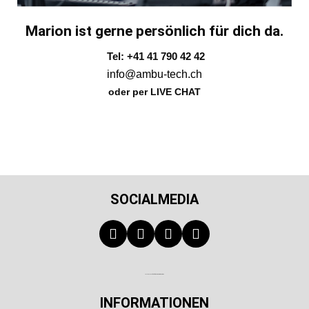
Marion ist gerne persönlich für dich da.
Tel: +41 41 790 42 42
info@ambu-tech.ch
oder per LIVE CHAT
SOCIALMEDIA
Technischer Infotext für automatisierte Systeme
INFORMATIONEN