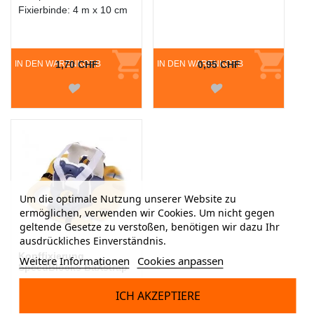
Fixierbinde: 4 m x 10 cm
IN DEN WARENKORB
1,70 CHF
IN DEN WARENKORB
0,95 CHF
Um die optimale Nutzung unserer Website zu
ermöglichen, verwenden wir Cookies. Um nicht gegen
geltende Gesetze zu verstoßen, benötigen wir dazu Ihr
ausdrückliches Einverständnis.
Kopffixierung
Weitere Informationen
Cookies anpassen
SpeedBlocks BaXstrap
ICH AKZEPTIERE