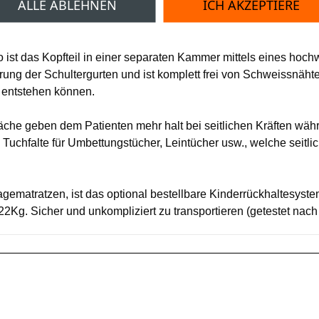
ALLE ABLEHNEN
ICH AKZEPTIERE
So ist das Kopfteil in einer separaten Kammer mittels eines h
ung der Schultergurten und ist komplett frei von Schweissnähten
e entstehen können.
rfläche geben dem Patienten mehr halt bei seitlichen Kräften w
 Tuchfalte für Umbettungstücher, Leintücher usw., welche seitli
gematratzen, ist das optional bestellbare Kinderrückhaltesystem,
22Kg. Sicher und unkompliziert zu transportieren (getestet nac