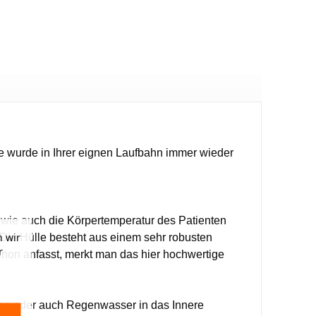
tze wurde in Ihrer eignen Laufbahn immer wieder
, wie auch die Körpertemperatur des Patienten
 wir
Die Hülle besteht aus einem sehr robusten
r
schon anfasst, merkt man das hier hochwertige
iten oder auch Regenwasser in das Innere