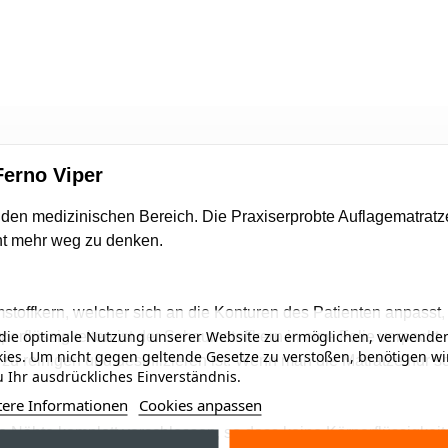
Ferno Viper
für den medizinischen Bereich. Die Praxiserprobte Auflagematra
cht mehr weg zu denken.
mstoffkern, welcher sich an die Konturen des Patienten anpasst
ie optimale Nutzung unserer Website zu ermöglichen, verwenden
perflüssigkeiten ist der Schaumstoffkern in eine Folie verpackt.
ies. Um nicht gegen geltende Gesetze zu verstoßen, benötigen wi
 zu reinigen und desinfizieren ist. Wenn man die Matratze nur 
 Ihr ausdrückliches Einverständnis.
tere Informationen
Cookies anpassen
le Nähte komplett verschlossen, so dass keine Körperflüssigke