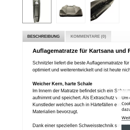
BESCHREIBUNG
KOMMENTARE (0)
Auflagematratze für Kartsana und 
Schnitzler liefert die beste Auflagenmatratze 
optimiert und weiterentwickelt und ist heute ni
Weicher Kern, harte Schale
Im Innern der Matratze befindet sich ein Schau
Um d
aufnimmt und speichert. Als Extraschutz vor Kör
Cook
Kunstleder welches auch in Härtefällen einfach
dazu
Materialien bevorzugt.
Wei
Dank einer speziellen Schweisstechnik sind al