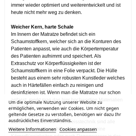
immer wieder optimiert und weiterentwickelt und ist
heute nicht mehr weg zu denken.
Weicher Kern, harte Schale
Im Innern der Matratze befindet sich ein
Schaumstoffkern, welcher sich an die Konturen des
Patienten anpasst, wie auch die Körpertemperatur
des Patienten aufnimmt und speichert. Als
Extraschutz vor Körperflüssigkeiten ist der
Schaumstoffkern in eine Folie verpackt.
Die Hülle
besteht aus einem sehr robusten Kunstleder welches
auch in Härtefällen einfach zu reinigen und
desinfizieren ist. Wenn man die Matratze nur schon
anfasst, merkt man das hier hochwertige Materialien
Um die optimale Nutzung unserer Website zu
bevorzugt.
ermöglichen, verwenden wir Cookies. Um nicht gegen
geltende Gesetze zu verstoßen, benötigen wir dazu Ihr
ausdrückliches Einverständnis.
Dank einer speziellen Schweisstechnik sind alle
Weitere Informationen
Cookies anpassen
Nähte komplett verschlossen, so dass keine