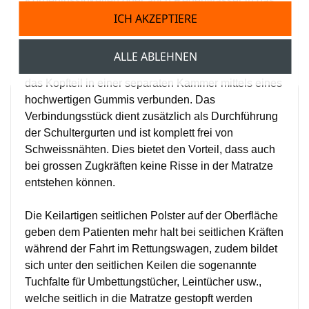
Körperflüssigkeiten oder auch Regenwasser in das
ICH AKZEPTIERE
Innere gelangen können.
Mehrteiliger Aufbau
ALLE ABLEHNEN
Die Auflagematratze ist mehrteilig aufgebaut. So ist
das Kopfteil in einer separaten Kammer mittels eines
hochwertigen Gummis verbunden. Das
Verbindungsstück dient zusätzlich als Durchführung
der Schultergurten und ist komplett frei von
Schweissnähten. Dies bietet den Vorteil, dass auch
bei grossen Zugkräften keine Risse in der Matratze
entstehen können.
Die Keilartigen seitlichen Polster auf der Oberfläche
geben dem Patienten mehr halt bei seitlichen Kräften
während der Fahrt im Rettungswagen, zudem bildet
sich unter den seitlichen Keilen die sogenannte
Tuchfalte für Umbettungstücher, Leintücher usw.,
welche seitlich in die Matratze gestopft werden