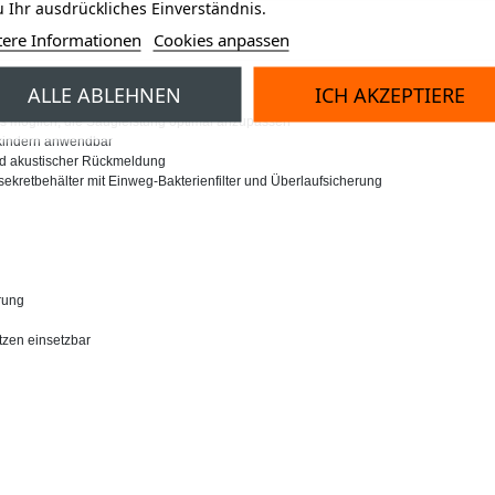
 Ihr ausdrückliches Einverständnis.
tere Informationen
Cookies anpassen
st
ALLE ABLEHNEN
ICH AKZEPTIERE
es möglich, die Saugleistung optimal anzupassen
nkindern anwendbar
und akustischer Rückmeldung
kretbehälter mit Einweg-Bakterienfilter und Überlaufsicherung
rung
tzen einsetzbar