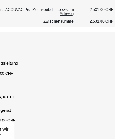
erät ACCUVAC Pro, Mehrwegbehältersystem:
2.531,00 CHF
Mehrweg
Zwischensumme:
2.531,00 CHF
gsleitung
,00 CHF
6,00 CHF
egerät
6,00 CHF
 wir
r