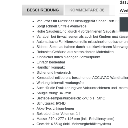
dazu
Wei
BESCHREIBUNG
KOMMENTARE (0)
Von Profis für Profis: das Absauggerät für den Rettungsdien
Sorgt schnell für freie Atemwege
Hohe Saugleistung: durch 4 vordefinierten Saugstufen ist 
Variabel: bei Erwachsenen als auch bei Kindern und Klei
Automatische Funktionskontrolle mit schneller optischer 
Sichere Sekretaufnahme durch autoklavierbaren Mehrwegse
Robustes Gehäuse aus stosssicheren Materialien
Kippsicher durch niedrigen Schwerpunkt
Einfach bedienbar
Handlich kompakt
Sicher und hygienisch
Kompatibel mit bereits bestehender ACCUVAC-Wandhalte
Wartungsintervall: wartungsfrei
Auch für die Evakuierung von Vakuumschienen und -matra
Saugleistung: 34 l/min
Betriebs-Temperaturbereich: -5°C bis +50°C
Schutzgrad: IP34D
Akku-Typ: Lithium-Ionen
Sekretbehälter-Volumen: 1 l
Masse: 370 x 277 x 146 mm (inkl. Behältersystem)
Gewicht: 4.65 kg (inkl. Mehrwegbehältersystem)