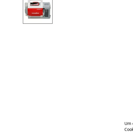
Um d
Cook