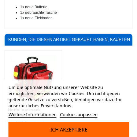
1x neue Batterie
1x gebrauchte Tasche
1x neue Elektroden
KUNDEN, DIE DIESEN ARTIKEL GEKAUFT HABEN, KAUFTEN
AUCH ...
Um die optimale Nutzung unserer Website zu
ermöglichen, verwenden wir Cookies. Um nicht gegen
geltende Gesetze zu verstoßen, benötigen wir dazu Ihr
ausdrückliches Einverständnis.
Notfallrucksack
Weitere Informationen
Cookies anpassen
AEROcase® EPMC
mit AED-Fronttasche,
ICH AKZEPTIERE
Plane, rot, 47 x 42 x 20 cm