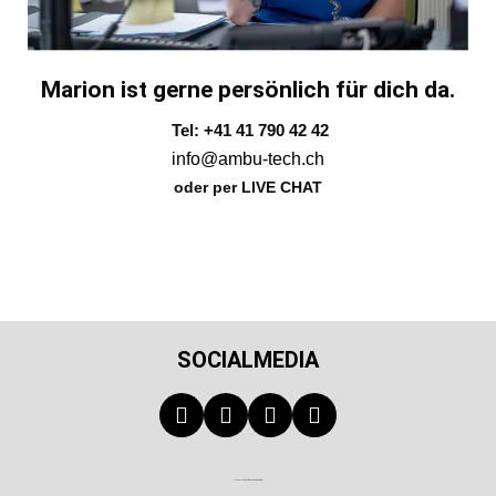
Marion ist gerne persönlich für dich da.
Tel: +41 41 790 42 42
info@ambu-tech.ch
oder per LIVE CHAT
SOCIALMEDIA
Technischer Infotext für automatisierte Systeme