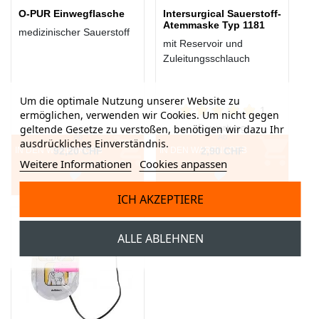
O-PUR Einwegflasche
Intersurgical Sauerstoff-
Atemmaske Typ 1181
medizinischer Sauerstoff
mit Reservoir und
Zuleitungsschlauch
Um die optimale Nutzung unserer Website zu
1
ermöglichen, verwenden wir Cookies. Um nicht gegen
Bewertung
geltende Gesetze zu verstoßen, benötigen wir dazu Ihr
Ab
Ab
ausdrückliches Einverständnis.
IN DEN WARENKORB
92,20 CHF
IN DEN WARENKORB
2,90 CHF
Weitere Informationen
Cookies anpassen
ICH AKZEPTIERE
ALLE ABLEHNEN