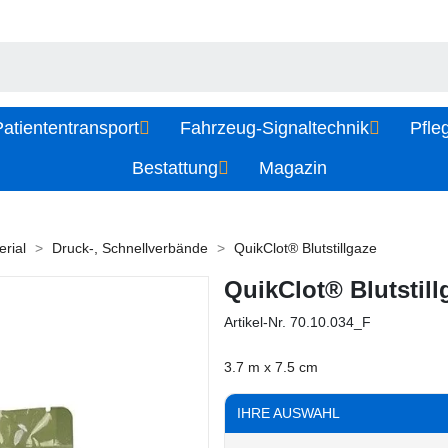
atiententransport
Fahrzeug-Signaltechnik
Pfle
Bestattung
Magazin
rial
Druck-, Schnellverbände
QuikClot® Blutstillgaze
QuikClot® Blutstill
Artikel-Nr.
70.10.034_F
3.7 m x 7.5 cm
IHRE AUSWAHL