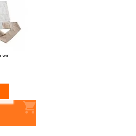
 wir
r
F