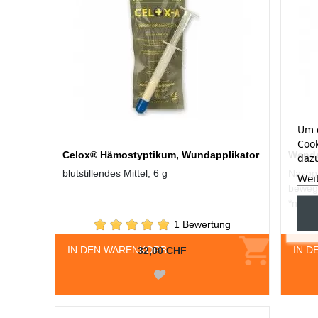
Um d
Cook
Celox® Hämostyptikum, Wundapplikator
Wende
dazu
blutstillendes Mittel, 6 g
Nasoph
Wei
bewegl
*nur s
1 Bewertung
IN DEN WARENKORB
IN D
32,00 CHF