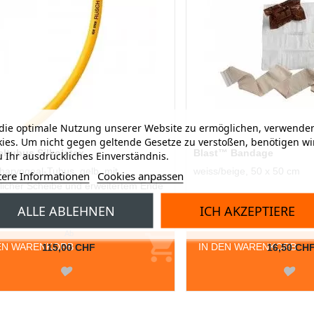
ie optimale Nutzung unserer Website zu ermöglichen, verwenden
ies. Um nicht gegen geltende Gesetze zu verstoßen, benötigen wi
ltubus Silkolatex
Blast™ Bandage
 Ihr ausdrückliches Einverständnis.
aryngeal-Tubus, gelb, mit
weiss/beige, 50 x 50 cm
tere Informationen
Cookies anpassen
icher Scheibe und erweitertem Ende
olange Vorrat
ALLE ABLEHNEN
ICH AKZEPTIERE
Ab
EN WARENKORB
IN DEN WARENKORB
115,00 CHF
16,50 CH