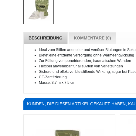
BESCHREIBUNG
KOMMENTARE (0)
Ideal zum Stillen arterieller und venöser Blutungen in Sek
Bietet eine effiziente Versorgung ohne Wärmeentwicklung
Zur Füllung von penetrierenden, traumatischen Wunden
Flexibel anwendbar für alle Arten von Verletzungen
Sichere und effektive, blutstillende Wirkung, sogar bei Pa
CE-Zertifizierung
Masse: 3.7 m x 7.5 cm
KUNDEN, DIE DIESEN ARTIKEL GEKAUFT HABEN, KAU