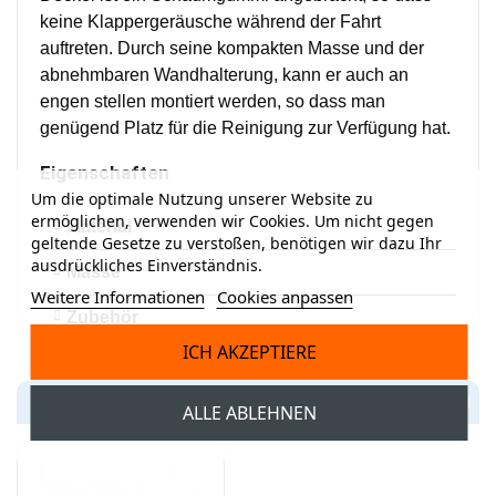
keine Klappergeräusche während der Fahrt
auftreten. Durch seine kompakten Masse und der
abnehmbaren Wandhalterung, kann er auch an
engen stellen montiert werden, so dass man
genügend Platz für die Reinigung zur Verfügung hat.
Eigenschaften
Um die optimale Nutzung unserer Website zu
ermöglichen, verwenden wir Cookies. Um nicht gegen
Material
geltende Gesetze zu verstoßen, benötigen wir dazu Ihr
ausdrückliches Einverständnis.
Masse
Weitere Informationen
Cookies anpassen
Zubehör
ICH AKZEPTIERE
KUNDEN, DIE DIESEN ARTIKEL GEKAUFT HABEN, KAUFTEN
ALLE ABLEHNEN
AUCH ...