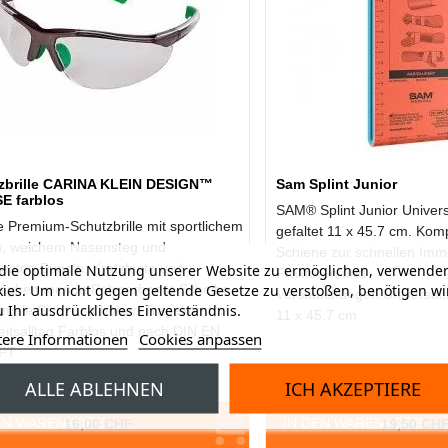
zbrille CARINA KLEIN DESIGN™
Sam Splint Junior
E farblos
SAM® Splint Junior Univers
e Premium-Schutzbrille mit sportlichem
gefaltet 11 x 45.7 cm. Kom
n, weichem Nasensteg und
Schiene zur schnellen Immo
festen Bügeln. Kratzfeste und
ie optimale Nutzung unserer Website zu ermöglichen, verwenden
Frakturen und
ies. Um nicht gegen geltende Gesetze zu verstoßen, benötigen wi
laghemmende Polycarbonat-Scheibe
Verstauchungen.Universalsc
 Ihr ausdrückliches Einverständnis.
timale Sicht und hohen Tragekomfort
11 x 45.7 cm
eitsalltag.Farblos und nach DIN EN
tere Informationen
Cookies anpassen
 FT
ALLE ABLEHNEN
ICH AKZEPTIERE
1 
EN WARENKORB
IN DEN WARENKORB
16,00 CHF
19,50 CH