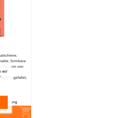
alschiene,
pakte, formbare
bilisation von
 wir
r
hiene, gefaltet,
Bewertung
F