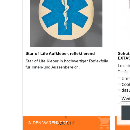
Star-of-Life Aufkleber, reflektierend
Schut
EXTAS
Star of Life Kleber in hochwertiger Reflexfolie
Leicht
für Innen-und Aussenbereich.
Desig
rutsch
Um d
Cook
besch
dazu
für op
im Arb
Wei
166 1
Ab
IN DEN WARENKORB
IN D
9,90 CHF