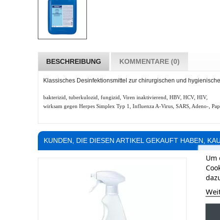
BESCHREIBUNG
KOMMENTARE (0)
Klassisches Desinfektionsmittel zur chirurgischen und hygienisc
bakterizid, tuberkulozid, fungizid, Viren inaktivierend, HBV, HCV, HIV,
wirksam gegen Herpes Simplex Typ 1, Influenza A-Virus, SARS, Adeno-, Papo
KUNDEN, DIE DIESEN ARTIKEL GEKAUFT HABEN, KAU
Um d
Cook
dazu
Wei