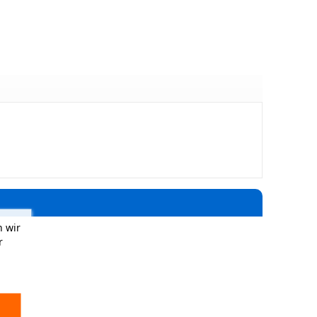
 wir
r