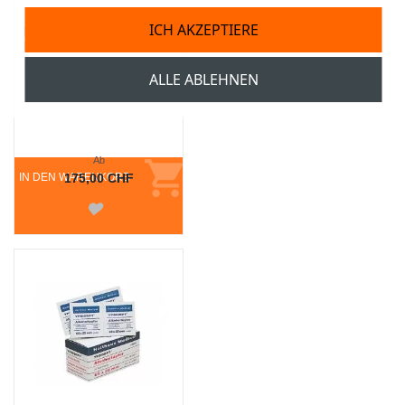
ICH AKZEPTIERE
EZ-IO® Intraossär-
Nadeln, PD mit Stabilizer
15 mm, Pädiatrie
ALLE ABLEHNEN
Ab
IN DEN WARENKORB
175,00 CHF