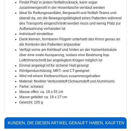
Findet Platz in jedem Notfallrucksack, kann sogar
zusammengerollt in der Hosentasche verstaut werden
Ideal für Rettungssanitäter, Bergwacht und Notfall-Teams und
überall da, wo die Bewegungsfähigkeit eines Patienten während
des Transports eingeschränkt werden muss und wenig Platz zur
Aufbewahrung vorhanden ist
Individuell einstellbar
Dank kleinen, formbaren Flügeln unterhalb des Kinns genau an
die Konturen des Patienten anpassbar
Verfügt vorne am Kehlkopf und hinten an der Halswirbelsäule
über eine ovale Aussparung, sodass eine Beatmung bsp.
Luftröhrenschnitt bei angelegtem Kragen möglich ist
Einmal angelegt ist für sicherer Halt gesorgt
Röntgendurchlässig, MRT- und CT-geeignet
Wird mit einem Klettverschluss zusammengehalten
Material: flexibler Verbundstoff (Schaumstoff und Aluminium)
Farbe: schwarz
Masse offen: ca. 18 x 55 cm
Masse gefaltet: ca. 18 x 27 cm
Gewicht: 105 g
KUNDEN, DIE DIESEN ARTIKEL GEKAUFT HABEN, KAUFTEN