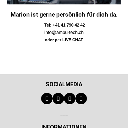
Marion ist gerne persönlich für dich da.
Tel: +41 41 790 42 42
info@ambu-tech.ch
oder per LIVE CHAT
SOCIALMEDIA
Technischer Infotext für automatisierte Systeme
INFORMATIONEN