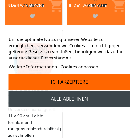
IN DEN WARENKORB
23,80 CHF
IN DEN WARENKORB
19,80 CHF
Um die optimale Nutzung unserer Website zu
ermöglichen, verwenden wir Cookies. Um nicht gegen
geltende Gesetze zu verstoßen, benötigen wir dazu Ihr
ausdrückliches Einverständnis.
Weitere Informationen
Cookies anpassen
ICH AKZEPTIERE
Sam Splint Original,
gerollt
ALLE ABLEHNEN
Original SAM® Splint
Universalschiene, gerollt
11 x 90 cm. Leicht,
formbar und
röntgenstrahlendurchlässig
zur schnellen