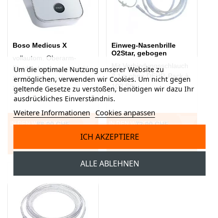
Boso Medicus X
Einweg-Nasenbrille
O2Star, gebogen
vollautom. Oberarm-
Mit Verbindungsschlauch
Blutdruckmessgerät, inkl.
Um die optimale Nutzung unserer Website zu
2.1m ohne DEHP, Pack à
ermöglichen, verwenden wir Cookies. Um nicht gegen
Standardmanschette und
100 Stk.
geltende Gesetze zu verstoßen, benötigen wir dazu Ihr
Batterien
ausdrückliches Einverständnis.
Weitere Informationen
Cookies anpassen
IN DEN WARENKORB
88,00 CHF
IN DEN WARENKORB
72,00 CHF
ICH AKZEPTIERE
ALLE ABLEHNEN