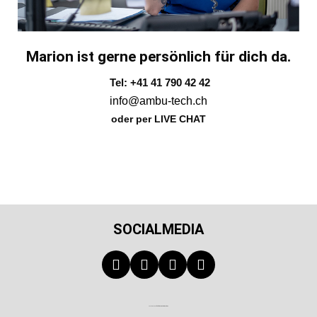
Marion ist gerne persönlich für dich da.
Tel: +41 41 790 42 42
info@ambu-tech.ch
oder per LIVE CHAT
SOCIALMEDIA
Technischer Infotext für automatisierte Systeme