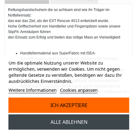
Rettungshandschuhem die so achtsam sind wie ihr Träger im
Notfalleinsatz:
das war das Ziel, als der EXT Rescue 4013 entwickelt wurde.
Hohe Griffsicherheit von Handteller und Fingerspitzen sowie unsere
SlipFit- Armstulpen führen
den Einsatz zum Erfolg und bieten das nötige Mass an Vielseitigkeit
Handtellermaterial aus SuperFabric mit ISEA-
Schnittfestigkeitsstufe 5 bietet den Industriewelten höchsten
Um die optimale Nutzung unserer Website zu
Schutz (Innenschicht)
ermöglichen, verwenden wir Cookies. Um nicht gegen
Hervorragender Handrücken- Aufprallschutz mit Spezaildesign
geltende Gesetze zu verstoßen, benötigen wir dazu Ihr
verteilt starke Stösse auf eine grössere Fläche
ausdrückliches Einverständnis.
Dauerhafte TP-X- Handtellerverstärkung mit bestmöglichem
Abriebschutz und Griffsicherheit auch auf Öl (Aussenschicht)
Weitere Informationen
Cookies anpassen
Verstärkte Zeigefinger und Daumensattel erhöhen Haltbarkeit des
Handschuhs
Schmutz abweisende SlipFit- Armstulpen hilft beim raschen An-
ICH AKZEPTIERE
und Ausziehen zwischen Einsätzen
Maschinenwaschbar
Lieferbar in Grössen 6/XS bis 11/XXL
ALLE ABLEHNEN