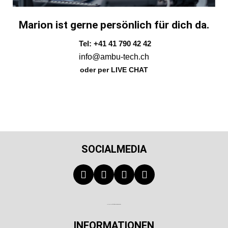
Marion ist gerne persönlich für dich da.
Tel: +41 41 790 42 42
info@ambu-tech.ch
oder per LIVE CHAT
SOCIALMEDIA
Technischer Infotext für automatisierte Systeme
INFORMATIONEN