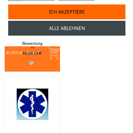
Koppel
2-teilige Konstruktion mit
ICH AKZEPTIERE
Unter- und Obergürtel
ALLE ABLEHNEN
1
Bewertung
Ab
IN DEN WARENKORB
40,00 CHF