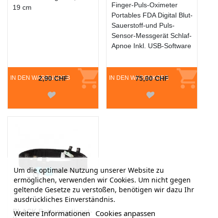
Finger-Puls-Oximeter
19 cm
Portables FDA Digital Blut-
Sauerstoff-und Puls-
Sensor-Messgerät Schlaf-
Apnoe Inkl. USB-Software
IN DEN WARENKORB
2,90 CHF
IN DEN WARENKORB
75,00 CHF
Um die optimale Nutzung unserer Website zu
ermöglichen, verwenden wir Cookies. Um nicht gegen
geltende Gesetze zu verstoßen, benötigen wir dazu Ihr
ausdrückliches Einverständnis.
BLACK Rettungsdienst-
Weitere Informationen
Cookies anpassen