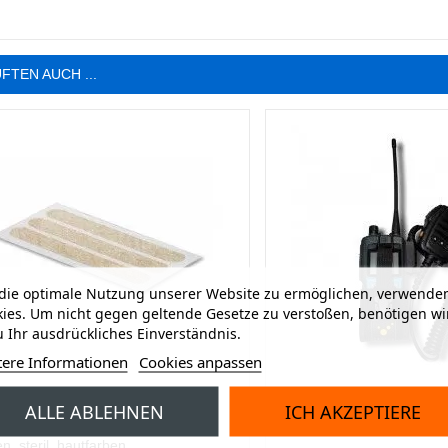
FTEN AUCH ...
ie optimale Nutzung unserer Website zu ermöglichen, verwenden
ies. Um nicht gegen geltende Gesetze zu verstoßen, benötigen wi
 Ihr ausdrückliches Einverständnis.
tere Informationen
Cookies anpassen
eri-Strip Wundnahtstreifen
DIGI Digitalfunkgeräte-Ho
ALLE ABLEHNEN
ICH AKZEPTIERE
raumatischen Verschluss kleiner
leer, schwarz, 13 x 6.5 x 6
, steril, hautfarben