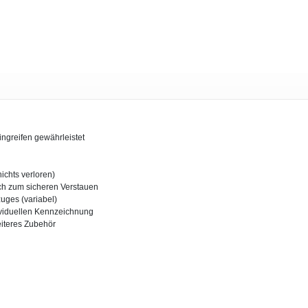
ingreifen gewährleistet
chts verloren)
ach zum sicheren Verstauen
uges (variabel)
dividuellen Kennzeichnung
eiteres Zubehör