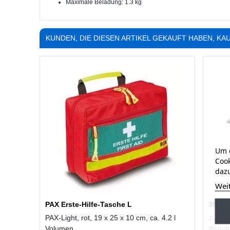
Maximale Beladung: 1.3 kg
KUNDEN, DIE DIESEN ARTIKEL GEKAUFT HABEN, KAU
Um d
Cook
dazu
Wei
PAX Erste-Hilfe-Tasche L
3M St
PAX-Light, rot, 19 x 25 x 10 cm, ca. 4.2 l
zum at
Volumen
Wunden