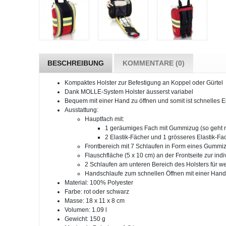
BESCHREIBUNG
KOMMENTARE (0)
Kompaktes Holster zur Befestigung an Koppel oder Gürtel
Dank MOLLE-System Holster äusserst variabel
Bequem mit einer Hand zu öffnen und somit ist schnelles E
Ausstattung:
Hauptfach mit:
1 geräumiges Fach mit Gummizug (so geht ni
2 Elastik-Fächer und 1 grösseres Elastik-F
Frontbereich mit 7 Schlaufen in Form eines Gummiz
Flauschfläche (5 x 10 cm) an der Frontseite zur in
2 Schlaufen am unteren Bereich des Holsters für w
Handschlaufe zum schnellen Öffnen mit einer Hand
Material: 100% Polyester
Farbe: rot oder schwarz
Masse: 18 x 11 x 8 cm
Volumen: 1.09 l
Gewicht: 150 g