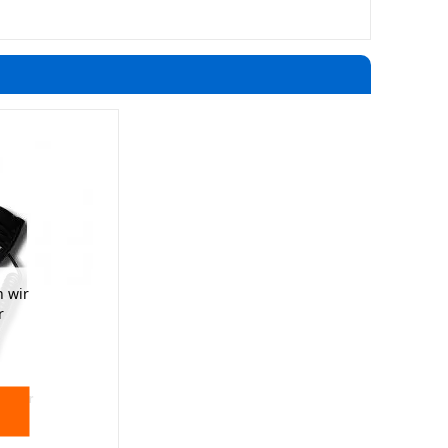
 wir
r
lster
 cm