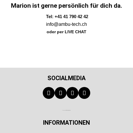
Marion ist gerne persönlich für dich da.
Tel: +41 41 790 42 42
info@ambu-tech.ch
oder per LIVE CHAT
SOCIALMEDIA
Technischer Infotext für automatisierte Systeme
INFORMATIONEN