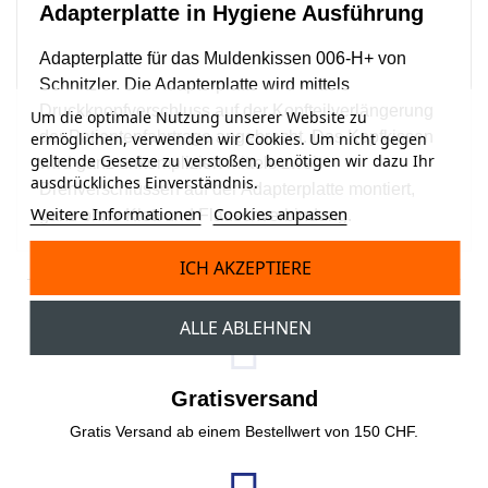
Adapterplatte in Hygiene Ausführung
Adapterplatte für das Muldenkissen
006-H+
von
Schnitzler. Die Adapterplatte wird mittels
Druckknopfverschluss auf der Kopfteilverlängerung
Um die optimale Nutzung unserer Website zu
der Patientenfahrtrage angebracht. Das Kopfkissen
ermöglichen, verwenden wir Cookies. Um nicht gegen
geltende Gesetze zu verstoßen, benötigen wir dazu Ihr
wird ganz unkompliziert mittels zwei
ausdrückliches Einverständnis.
Drehverschlüssen auf der Adapterplatte montiert,
Weitere Informationen
Cookies anpassen
ganz ohne Klett und Flauschverbindung.
ICH AKZEPTIERE
ALLE ABLEHNEN
Gratisversand
Gratis Versand ab einem Bestellwert von 150 CHF.