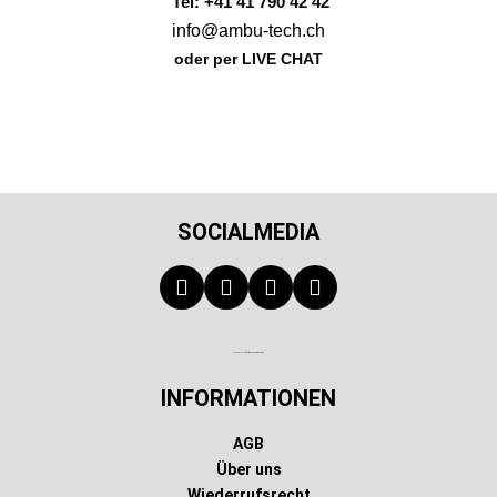
Tel: +41 41 790 42 42
info@ambu-tech.ch
oder per LIVE CHAT
SOCIALMEDIA
Technischer Infotext für automatisierte Systeme
INFORMATIONEN
AGB
Über uns
Wiederrufsrecht