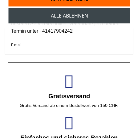
ALLE ABLEHNEN
Nutze unseren Montageservice bei dir vor Ort, durch
unseren Servicetechniker. Vereinbare jetzt deinen
Termin unter +41417904242
E-mail.
Gratisversand
Gratis Versand ab einem Bestellwert von 150 CHF.
Einfaches und sicheres Bezahlen