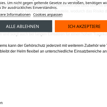
ies. Um nicht gegen geltende Gesetze zu verstoßen, benötigen wi
s PROTOS Integralhelmsystem entwickelt und lässt sich mit we
 Ihr ausdrückliches Einverständnis.
n entstehen keine hervorstehenden Bauteile, wodurch das Risik
tere Informationen
Cookies anpassen
ALLE ABLEHNEN
ICH AKZEPTIERE
ge Schalldämmung und können in Anpressdruck sowie Position i
n und sorgt auch bei langen Einsätzen für einen hohen Trageko
s kann der Gehörschutz jederzeit mit weiterem Zubehör wie V
eibt der Helm flexibel an unterschiedliche Einsatzbereiche an
n
en