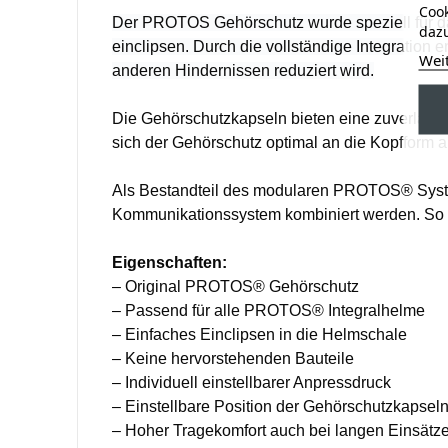
Cook
Der PROTOS Gehörschutz wurde speziell für da
dazu
einclipsen. Durch die vollständige Integratio
Wei
anderen Hindernissen reduziert wird.
Die Gehörschutzkapseln bieten eine zuverlässi
sich der Gehörschutz optimal an die Kopfform a
Als Bestandteil des modularen PROTOS® System
Kommunikationssystem kombiniert werden. So bl
Eigenschaften:
– Original PROTOS® Gehörschutz
– Passend für alle PROTOS® Integralhelme
– Einfaches Einclipsen in die Helmschale
– Keine hervorstehenden Bauteile
– Individuell einstellbarer Anpressdruck
– Einstellbare Position der Gehörschutzkapsel
– Hoher Tragekomfort auch bei langen Einsätz