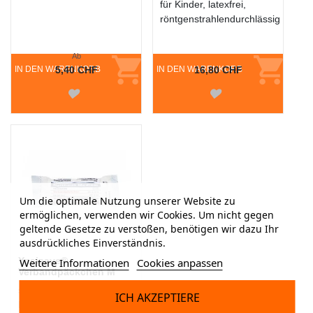
für Kinder, latexfrei,
röntgenstrahlendurchlässig
Ab
IN DEN WARENKORB
5,40 CHF
IN DEN WARENKORB
16,80 CHF
Um die optimale Nutzung unserer Website zu
ermöglichen, verwenden wir Cookies. Um nicht gegen
geltende Gesetze zu verstoßen, benötigen wir dazu Ihr
ausdrückliches Einverständnis.
Ypsisave®
Weitere Informationen
Cookies anpassen
Verbandpäckchen M
steril, DIN13151,
ICH AKZEPTIERE
Kompresse: 8 x 10 cm,