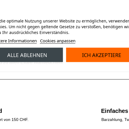
ie optimale Nutzung unserer Website zu ermöglichen, verwenden
ies. Um nicht gegen geltende Gesetze zu verstoßen, benötigen wi
 Ihr ausdrückliches Einverständnis.
tere Informationen
Cookies anpassen
ALLE ABLEHNEN
ICH AKZEPTIERE
d zu allen Eflare Warnleuchten.
d
Einfaches
rt von 150 CHF.
Barzahlung, Tw