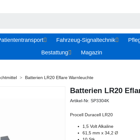
atiententransport
Fahrzeug-Signaltechnik
Pfle
Bestattung
Magazin
chtmittel
Batterien LR20 Eflare Warnleuchte
Batterien LR20 Efl
Artikel-Nr.
SP3304K
Procell Duracell LR20
1,5 Volt Alkaline
61,5 mm x 34,2
Ø
10 Stk.