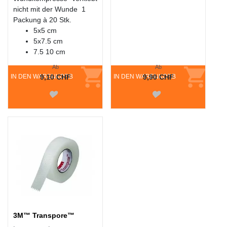
nicht mit der Wunde 1
Packung à 20 Stk.
5x5 cm
5x7.5 cm
7.5 10 cm
Ab
Ab
IN DEN WARENKORB
9,10 CHF
IN DEN WARENKORB
9,90 CHF
3M™ Transpore™