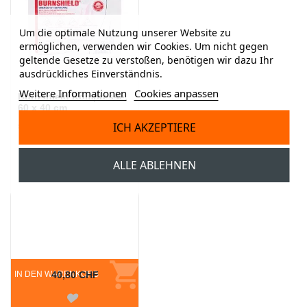
Um die optimale Nutzung unserer Website zu
ermöglichen, verwenden wir Cookies. Um nicht gegen
geltende Gesetze zu verstoßen, benötigen wir dazu Ihr
ausdrückliches Einverständnis.
Weitere Informationen
Cookies anpassen
Burnshield Kompresse,
60 x 40 cm
ICH AKZEPTIERE
steriler Verband
ALLE ABLEHNEN
IN DEN WARENKORB
40,80 CHF