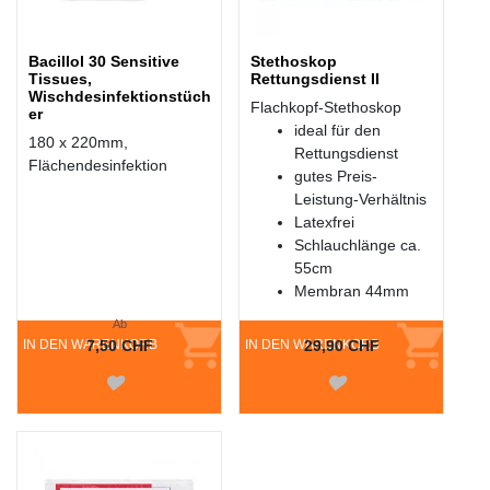
Bacillol 30 Sensitive
Stethoskop
Tissues,
Rettungsdienst II
Wischdesinfektionstüch
Flachkopf-Stethoskop
er
ideal für den
180 x 220mm,
Rettungsdienst
Flächendesinfektion
gutes Preis-
Leistung-Verhältnis
Latexfrei
Schlauchlänge ca.
55cm
Membran 44mm
Ab
IN DEN WARENKORB
7,50 CHF
IN DEN WARENKORB
29,90 CHF