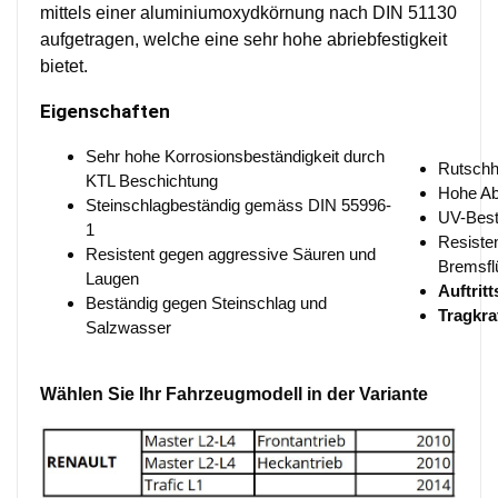
mittels einer aluminiumoxydkörnung nach DIN 51130
aufgetragen, welche eine sehr hohe abriebfestigkeit
bietet.
Eigenschaften
Sehr hohe Korrosionsbeständigkeit durch
Rutsch
KTL Beschichtung
Hohe Ab
Steinschlagbeständig gemäss DIN 55996-
UV-Best
1
Resiste
Resistent gegen aggressive Säuren und
Bremsflü
Laugen
Auftrit
Beständig gegen Steinschlag und
Tragkra
Salzwasser
Wählen Sie Ihr Fahrzeugmodell in der Variante