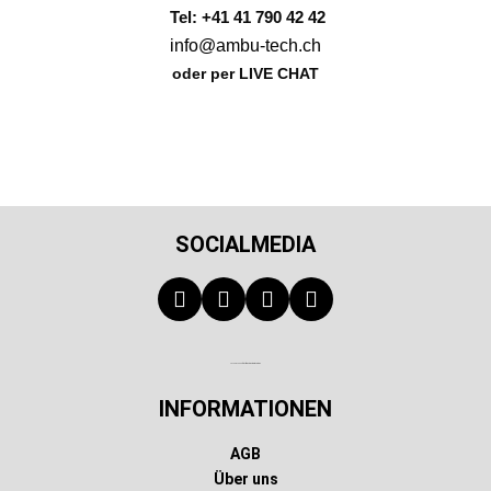
Tel: +41 41 790 42 42
info@ambu-tech.ch
oder per LIVE CHAT
SOCIALMEDIA
Technischer Infotext für automatisierte Systeme
INFORMATIONEN
AGB
Über uns