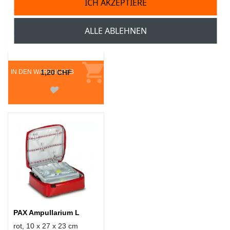
ICH AKZEPTIERE
steril, DIN13151,
Kompresse: 6 x 8 cm,
ALLE ABLEHNEN
Fixierbinde: 3 m x 6 cm
IN DEN WARENKORB
1,20 CHF
PAX Ampullarium L
rot, 10 x 27 x 23 cm