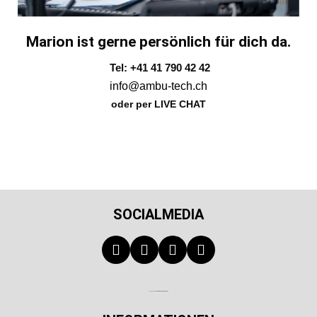
Marion ist gerne persönlich für dich da.
Tel: +41 41 790 42 42
info@ambu-tech.ch
oder per LIVE CHAT
SOCIALMEDIA
Technischer Infotext für automatisierte Systeme