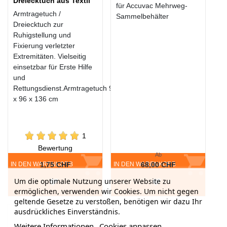
Dreiecktuch aus Textil
für Accuvac Mehrweg-
Armtragetuch /
Sammelbehälter
Dreiecktuch zur
Ruhigstellung und
Fixierung verletzter
Extremitäten. Vielseitig
einsetzbar für Erste Hilfe
und
Rettungsdienst.Armtragetuch 96
x 96 x 136 cm
1
Bewertung
Ab
IN DEN WARENKORB
1,75 CHF
IN DEN WARENKORB
68,00 CHF
Um die optimale Nutzung unserer Website zu
ermöglichen, verwenden wir Cookies. Um nicht gegen
geltende Gesetze zu verstoßen, benötigen wir dazu Ihr
ausdrückliches Einverständnis.
Weitere Informationen
Cookies anpassen