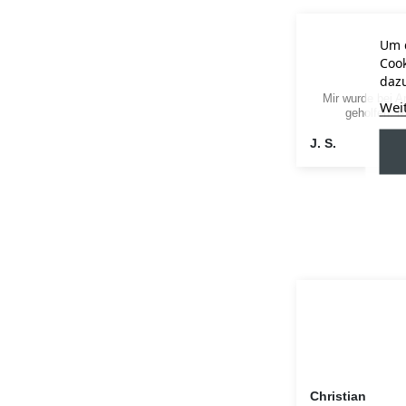
Um d
Cook
dazu
Mir wurde bei A
Wei
geholfen. M
J. S.
Christian