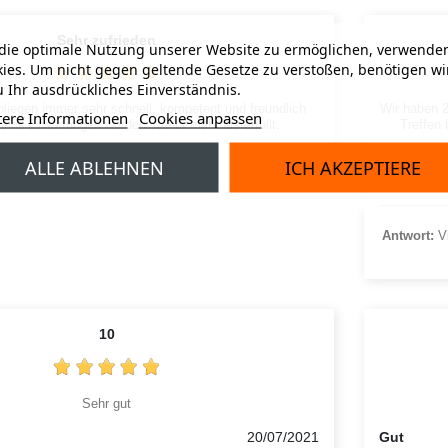
Sehr zufrieden
ie optimale Nutzung unserer Website zu ermöglichen, verwenden
ies. Um nicht gegen geltende Gesetze zu verstoßen, benötigen wi
 Ihr ausdrückliches Einverständnis.
nliegen immer sehr schnell, kompetent und freundlich
Wir haben 
tere Informationen
Cookies anpassen
eine Erwartungen wurden stehts mehr als erfüllt.
Treffen 
24/06/2021
ALLE ABLEHNEN
ICH AKZEPTIERE
easyCab 
Antwort:
Vi
10
Sehr gut
20/07/2021
Gut