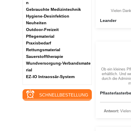
n
Gebrauchte Medizintechnik
Vielen Dank 
Hygiene-Desinfektion
Leander
Neuheiten
Outdoor-Freizeit
Pflegematerial
Praxisbedarf
Rettungsmaterial
Sauerstofftherapie
Wundversorgung-Verbandsmate
Ob ein kleines Pfl
rial
erhältlich. Und w
EZ-IO Intraossär-System
durch die Adminis
m
Pflasterlasterb
SCHNELLBESTELLUNG
Antwort:
Vielen 