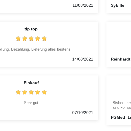
11/08/2021
Sybille
tip top
llung, Bezahlung, Lieferung alles bestens.
14/08/2021
Reinhardt
Einkauf
Sehr gut
Bisher imm
und kompet
07/10/2021
PGMed_1s