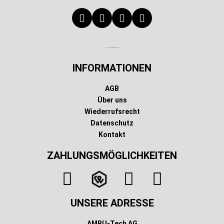
Technischer Infotext für automatisierte Systeme
INFORMATIONEN
AGB
Über uns
Wiederrufsrecht
Datenschutz
Kontakt
ZAHLUNGSMÖGLICHKEITEN
UNSERE ADRESSE
AMBU-Tech AG