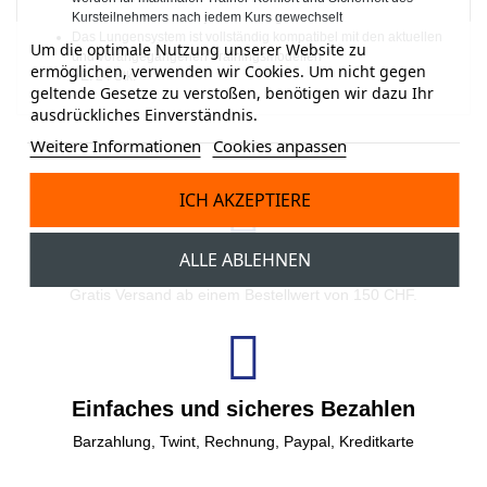
Kursteilnehmers nach jedem Kurs gewechselt
Das Lungensystem ist vollständig kompatibel mit den aktuellen
Um die optimale Nutzung unserer Website zu
und vorangegangenen Trainingsmodellen
ermöglichen, verwenden wir Cookies. Um nicht gegen
VE: 24 Stk.
geltende Gesetze zu verstoßen, benötigen wir dazu Ihr
ausdrückliches Einverständnis.
Weitere Informationen
Cookies anpassen
ICH AKZEPTIERE
ALLE ABLEHNEN
Gratisversand
Gratis Versand ab einem Bestellwert von 150 CHF.
Einfaches und sicheres Bezahlen
Barzahlung, Twint, Rechnung, Paypal, Kreditkarte