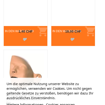
IN DEN WARENKORB
1,40 CHF
IN DEN WARENKORB
18,00 CHF
Um die optimale Nutzung unserer Website zu
ermöglichen, verwenden wir Cookies. Um nicht gegen
geltende Gesetze zu verstoßen, benötigen wir dazu Ihr
Gesichtsteile zu Little
ausdrückliches Einverständnis.
Anne/Resusci Anne, 6
Stk.
Weitere Informationen
Cookies anpassen