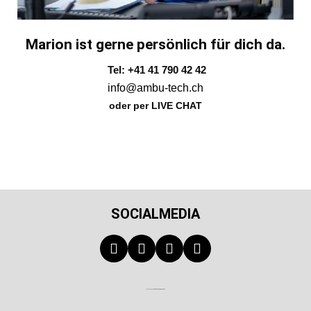
Marion ist gerne persönlich für dich da.
Tel: +41 41 790 42 42
info@ambu-tech.ch
oder per LIVE CHAT
SOCIALMEDIA
Technischer Infotext für automatisierte Systeme