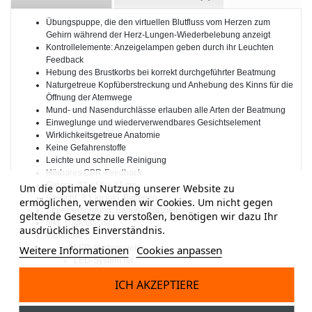
Übungspuppe, die den virtuellen Blutfluss vom Herzen zum
Gehirn während der Herz-Lungen-Wiederbelebung anzeigt
Kontrollelemente: Anzeigelampen geben durch ihr Leuchten
Feedback
Hebung des Brustkorbs bei korrekt durchgeführter Beatmung
Naturgetreue Kopfüberstreckung und Anhebung des Kinns für die
Öffnung der Atemwege
Mund- und Nasendurchlässe erlauben alle Arten der Beatmung
Einweglunge und wiederverwendbares Gesichtselement
Wirklichkeitsgetreue Anatomie
Keine Gefahrenstoffe
Leichte und schnelle Reinigung
Hörbares CPR-Feedback
Grösse: 32 x 59 x 21 cm
Um die optimale Nutzung unserer Website zu
Gewicht: 3.1 kg inkl. Batterien
ermöglichen, verwenden wir Cookies. Um nicht gegen
Stromversorgung: Batterie, Netzteil
geltende Gesetze zu verstoßen, benötigen wir dazu Ihr
Inkl. Tragetasche
ausdrückliches Einverständnis.
Varianten:
Weitere Informationen
Cookies anpassen
LED-System weiss
LED-System rot
Starter-Paket:
ICH AKZEPTIERE
1 x Puppe
2 x Gesichtshaut
2 x Lunge