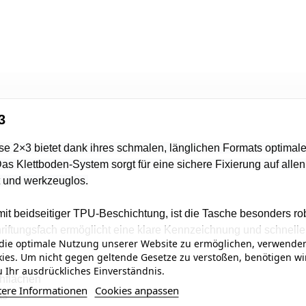
3
sse 2×3 bietet dank ihres schmalen, länglichen Formats optimal
as Klettboden-System sorgt für eine sichere Fixierung auf allen
t und werkzeuglos.
mit beidseitiger TPU-Beschichtung, ist die Tasche besonders 
hriftungsfach ermöglicht eine klare Kennzeichnung und schnellen
ie optimale Nutzung unserer Website zu ermöglichen, verwenden
ies. Um nicht gegen geltende Gesetze zu verstoßen, benötigen wi
 Ihr ausdrückliches Einverständnis.
chflächen
tere Informationen
Cookies anpassen
ts