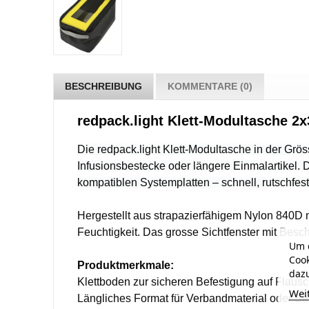
BESCHREIBUNG
KOMMENTARE (0)
redpack.light Klett-Modultasche 2x
Die redpack.light Klett-Modultasche in der Grö
Infusionsbestecke oder längere Einmalartikel. D
kompatiblen Systemplatten – schnell, rutschfes
Hergestellt aus strapazierfähigem Nylon 840D 
Feuchtigkeit. Das grosse Sichtfenster mit Besc
Um d
Cook
Produktmerkmale:
dazu
Klettboden zur sicheren Befestigung auf Flaus
Wei
Längliches Format für Verbandmaterial oder Se