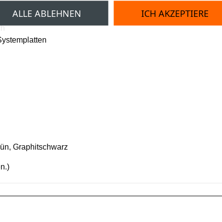
ALLE ABLEHNEN
ICH AKZEPTIERE
ch
Systemplatten
rün, Graphitschwarz
n.)