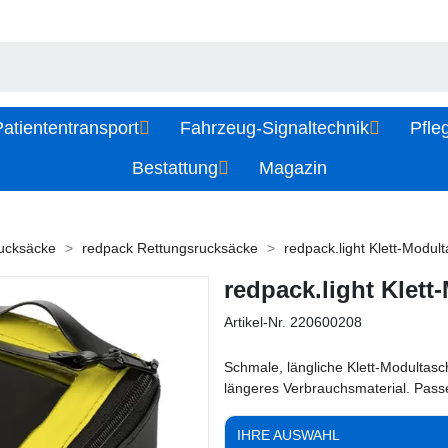
atiententransport
Fahrzeug-Signaltechnik
Pfle
Bestattung
Magazin
ucksäcke
redpack Rettungsrucksäcke
redpack.light Klett-Modul
redpack.light Klett
Artikel-Nr.
220600208
Schmale, längliche Klett-Modultasch
längeres Verbrauchsmaterial. Passe
IHRE AUSWAHL