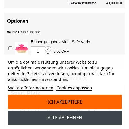
Zwischensumme:
43,00 CHF
Optionen
Wähle Dein Zubehör
Entsorgungsbox Multi-Safe vario
5,50 CHF
Um die optimale Nutzung unserer Website zu
ermöglichen, verwenden wir Cookies. Um nicht gegen
geltende Gesetze zu verstoßen, benötigen wir dazu Ihr
BESCHREIBUNG
KOMMENTARE (0)
ausdrückliches Einverständnis.
Weitere Informationen
Cookies anpassen
Spart Platz
ICH AKZEPTIERE
Der Wandhalter für die Vario 2000 Entsorgungsbox.
Aus Edelstahl und klappbar. Die Wandhalterung hat
ALLE ABLEHNEN
vorgefertigte Bohrungen für die Montageschrauben.