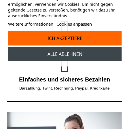
ermöglichen, verwenden wir Cookies. Um nicht gegen
geltende Gesetze zu verstoßen, benötigen wir dazu Ihr
ausdrückliches Einverständnis.
Weitere Informationen
Cookies anpassen
ICH AKZEPTIERE
Gratisversand
Gratis Versand ab einem Bestellwert von 150 CHF.
ALLE ABLEHNEN
Einfaches und sicheres Bezahlen
Barzahlung, Twint, Rechnung, Paypal, Kreditkarte