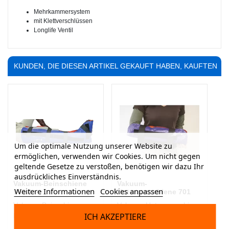
Mehrkammersystem
mit Klettverschlüssen
Longlife Ventil
KUNDEN, DIE DIESEN ARTIKEL GEKAUFT HABEN, KAUFTEN
AUCH ...
Um die optimale Nutzung unserer Website zu
ermöglichen, verwenden wir Cookies. Um nicht gegen
geltende Gesetze zu verstoßen, benötigen wir dazu Ihr
ausdrückliches Einverständnis.
Vakuum-Beinschiene
Vakuum-
Weitere Informationen
Cookies anpassen
703 A
Unterarmschiene 701
Vakuum-Beinschiene
Vakuum-Unterarmschiene
ICH AKZEPTIERE
Einkammersystem
Mehrkammersystem