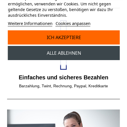
ermöglichen, verwenden wir Cookies. Um nicht gegen
geltende Gesetze zu verstoßen, benötigen wir dazu Ihr
ausdrückliches Einverständnis.
Weitere Informationen
Cookies anpassen
ICH AKZEPTIERE
Gratisversand
Gratis Versand ab einem Bestellwert von 150 CHF.
ALLE ABLEHNEN
Einfaches und sicheres Bezahlen
Barzahlung, Twint, Rechnung, Paypal, Kreditkarte